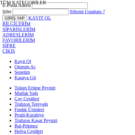
TÜM KATEGORİLER
E-Posta Adresi
Şifre
Şifremi Unuttum ?
KAYIT OL
BİLGİLERİM
SİPARİŞLERİM
ADRESLERİM
FAVORİLERİM
ŞİFRE
ÇIKIŞ
Kayıt Ol
Oturum Aç
Sepetim
Kasaya Git
Tulum Eritme Peyniri
Mutfak Yağı
Çay Çeşitleri
Trabzon Tereyağı
Fındık Ürünleri
Pestil-Kurabiye
Trabzon Kaşar Peyniri
Bal-Pekmez
Helva Çeşitleri