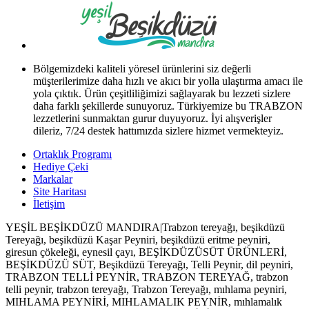
Bölgemizdeki kaliteli yöresel ürünlerini siz değerli
müşterilerimize daha hızlı ve akıcı bir yolla ulaştırma amacı ile
yola çıktık. Ürün çeşitliliğimizi sağlayarak bu lezzeti sizlere
daha farklı şekillerde sunuyoruz. Türkiyemize bu TRABZON
lezzetlerini sunmaktan gurur duyuyoruz. İyi alışverişler
dileriz, 7/24 destek hattımızda sizlere hizmet vermekteyiz.
Ortaklık Programı
Hediye Çeki
Markalar
Site Haritası
İletişim
YEŞİL BEŞİKDÜZÜ MANDIRA|Trabzon tereyağı, beşikdüzü
Tereyağı, beşikdüzü Kaşar Peyniri, beşikdüzü eritme peyniri,
giresun çökeleği, eynesil çayı, BEŞİKDÜZÜSÜT ÜRÜNLERİ,
BEŞİKDÜZÜ SÜT, Beşikdüzü Tereyağı, Telli Peynir, dil peyniri,
TRABZON TELLİ PEYNİR, TRABZON TEREYAĞ, trabzon
telli peynir, trabzon tereyağı, Trabzon Tereyağı, mıhlama peyniri,
MIHLAMA PEYNİRİ, MIHLAMALIK PEYNİR, mıhlamalık