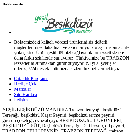
Hakkımızda
Bölgemizdeki kaliteli yöresel ürünlerini siz değerli
müşterilerimize daha hızlı ve akıcı bir yolla ulaştırma amacı ile
yola çıktık. Ürün çeşitliliğimizi sağlayarak bu lezzeti sizlere
daha farklı şekillerde sunuyoruz. Türkiyemize bu TRABZON
lezzetlerini sunmaktan gurur duyuyoruz. İyi alışverişler
dileriz, 7/24 destek hattımızda sizlere hizmet vermekteyiz.
Ortaklık Programı
Hediye Çeki
Markalar
Site Haritası
İletişim
YEŞİL BEŞİKDÜZÜ MANDIRA|Trabzon tereyağı, beşikdüzü
Tereyağı, beşikdüzü Kaşar Peyniri, beşikdüzü eritme peyniri,
giresun çökeleği, eynesil çayı, BEŞİKDÜZÜSÜT ÜRÜNLERİ,
BEŞİKDÜZÜ SÜT, Beşikdüzü Tereyağı, Telli Peynir, dil peyniri,
TRABZON TELLİ PEYNİR, TRABZON TEREYAĞ, trabzon