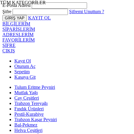
TÜM KATEGORİLER
E-Posta Adresi
Şifre
Şifremi Unuttum ?
KAYIT OL
BİLGİLERİM
SİPARİŞLERİM
ADRESLERİM
FAVORİLERİM
ŞİFRE
ÇIKIŞ
Kayıt Ol
Oturum Aç
Sepetim
Kasaya Git
Tulum Eritme Peyniri
Mutfak Yağı
Çay Çeşitleri
Trabzon Tereyağı
Fındık Ürünleri
Pestil-Kurabiye
Trabzon Kaşar Peyniri
Bal-Pekmez
Helva Çeşitleri