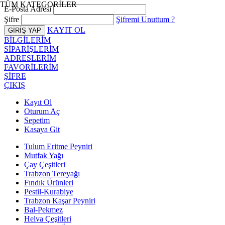
TÜM KATEGORİLER
E-Posta Adresi
Şifre
Şifremi Unuttum ?
KAYIT OL
BİLGİLERİM
SİPARİŞLERİM
ADRESLERİM
FAVORİLERİM
ŞİFRE
ÇIKIŞ
Kayıt Ol
Oturum Aç
Sepetim
Kasaya Git
Tulum Eritme Peyniri
Mutfak Yağı
Çay Çeşitleri
Trabzon Tereyağı
Fındık Ürünleri
Pestil-Kurabiye
Trabzon Kaşar Peyniri
Bal-Pekmez
Helva Çeşitleri