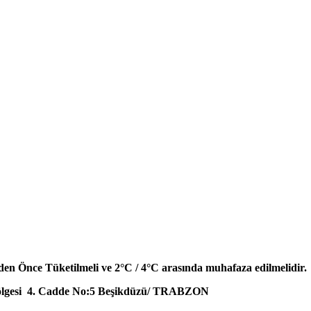
en Önce Tüketilmeli ve 2°C / 4°C arasında muhafaza edilmelidir.
lgesi 4. Cadde No:5 Beşikdüzü/ TRABZON