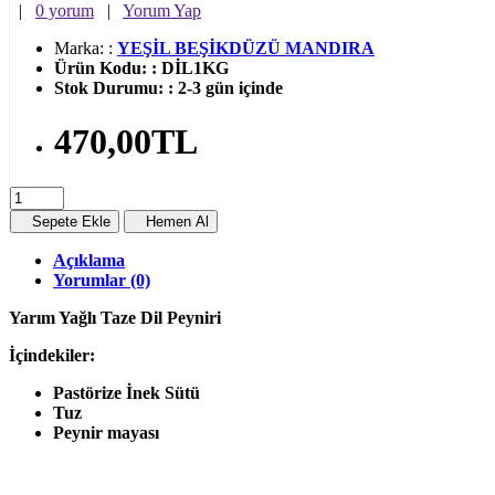
|
0 yorum
|
Yorum Yap
Marka:
:
YEŞİL BEŞİKDÜZÜ MANDIRA
Ürün Kodu:
:
DİL1KG
Stok Durumu:
:
2-3 gün içinde
470,00TL
Sepete Ekle
Hemen Al
Açıklama
Yorumlar (0)
Yarım Yağlı Taze Dil Peyniri
İçindekiler:
Pastörize İnek Sütü
Tuz
Peynir mayası