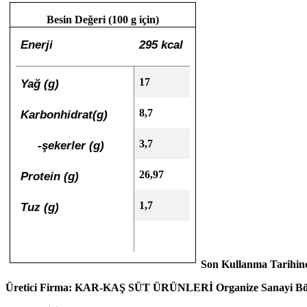
Besin Değeri (100 g için)
Enerji
295 kcal
17
Yağ (g)
8,7
Karbonhidrat(g)
3,7
-şekerler (g)
26,97
Protein (g)
1,7
Tuz (g)
Son Kullanma Tarihind
Üretici Firma: KAR-KAŞ SÜT ÜRÜNLERİ Organize Sanayi Bö