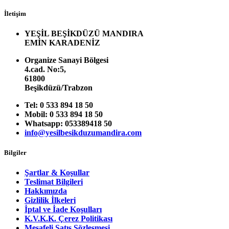
İletişim
YEŞİL BEŞİKDÜZÜ MANDIRA
EMİN KARADENİZ
Organize Sanayi Bölgesi
4.cad. No:5,
61800
Beşikdüzü/Trabzon
Tel: 0 533 894 18 50
Mobil: 0 533 894 18 50
Whatsapp: 053389418 50
info@yesilbesikduzumandira.com
Bilgiler
Şartlar & Koşullar
Teslimat Bilgileri
Hakkımızda
Gizlilik İlkeleri
İptal ve İade Koşulları
K.V.K.K. Çerez Politikası
Mesafeli Satış Sözleşmesi