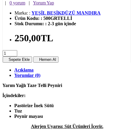
|
0 yorum
|
Yorum Yap
Marka:
:
YEŞİL BEŞİKDÜZÜ MANDIRA
Ürün Kodu:
:
500GRTELLİ
Stok Durumu:
:
2-3 gün içinde
250,00TL
Sepete Ekle
Hemen Al
Açıklama
Yorumlar (0)
Yarım Yağlı Taze Telli Peyniri
İçindekiler:
Pastörize İnek Sütü
Tuz
Peynir mayası
Alerjen Uyarısı: Süt Ürünleri İçerir.