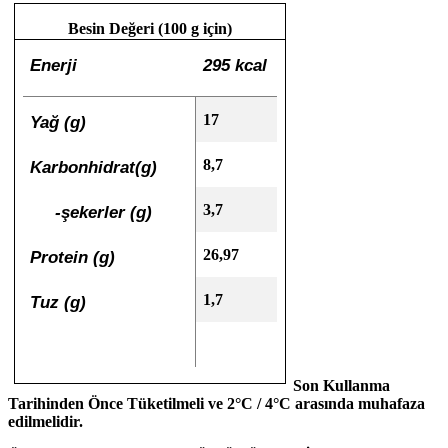
Besin Değeri (100 g için)
Enerji
295 kcal
17
Yağ (g)
8,7
Karbonhidrat(g)
3,7
-şekerler (g)
26,97
Protein (g)
1,7
Tuz (g)
Son Kullanma
Tarihinden Önce Tüketilmeli ve 2°C / 4°C arasında muhafaza
edilmelidir.