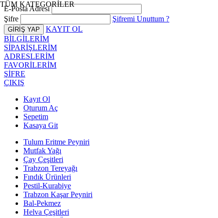
TÜM KATEGORİLER
E-Posta Adresi
Şifre
Şifremi Unuttum ?
KAYIT OL
BİLGİLERİM
SİPARİŞLERİM
ADRESLERİM
FAVORİLERİM
ŞİFRE
ÇIKIŞ
Kayıt Ol
Oturum Aç
Sepetim
Kasaya Git
Tulum Eritme Peyniri
Mutfak Yağı
Çay Çeşitleri
Trabzon Tereyağı
Fındık Ürünleri
Pestil-Kurabiye
Trabzon Kaşar Peyniri
Bal-Pekmez
Helva Çeşitleri