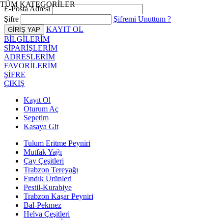
TÜM KATEGORİLER
E-Posta Adresi
Şifre
Şifremi Unuttum ?
KAYIT OL
BİLGİLERİM
SİPARİŞLERİM
ADRESLERİM
FAVORİLERİM
ŞİFRE
ÇIKIŞ
Kayıt Ol
Oturum Aç
Sepetim
Kasaya Git
Tulum Eritme Peyniri
Mutfak Yağı
Çay Çeşitleri
Trabzon Tereyağı
Fındık Ürünleri
Pestil-Kurabiye
Trabzon Kaşar Peyniri
Bal-Pekmez
Helva Çeşitleri