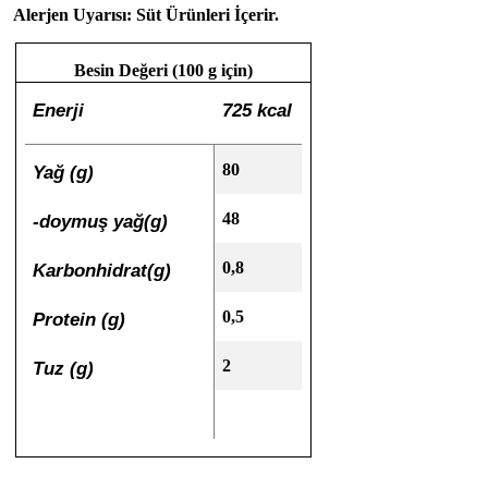
Alerjen Uyarısı: Süt Ürünleri İçerir.
Besin Değeri (100 g için)
Enerji
725 kcal
80
Yağ (g)
48
-doymuş yağ(g)
0,8
Karbonhidrat(g)
0,5
Protein (g)
2
Tuz (g)