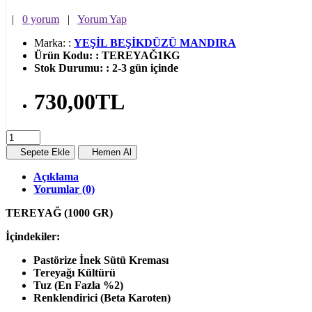
|
0 yorum
|
Yorum Yap
Marka:
:
YEŞİL BEŞİKDÜZÜ MANDIRA
Ürün Kodu:
:
TEREYAĞ1KG
Stok Durumu:
:
2-3 gün içinde
730,00TL
Sepete Ekle
Hemen Al
Açıklama
Yorumlar (0)
TEREYAĞ (1000 GR)
İçindekiler:
Pastörize İnek Sütü Kreması
Tereyağı Kültürü
Tuz (En Fazla %2)
Renklendirici (Beta Karoten)