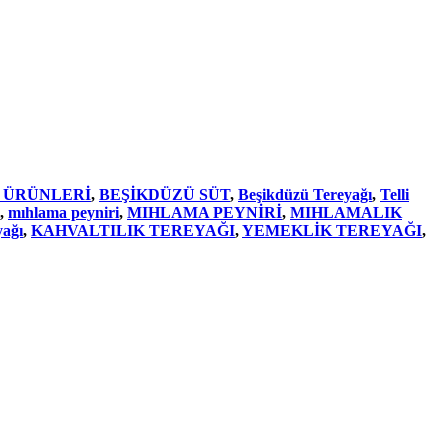
 ÜRÜNLERİ
,
BEŞİKDÜZÜ SÜT
,
Beşikdüzü Tereyağı
,
Telli
,
mıhlama peyniri
,
MIHLAMA PEYNİRİ
,
MIHLAMALIK
yağı
,
KAHVALTILIK TEREYAĞI
,
YEMEKLİK TEREYAĞI
,