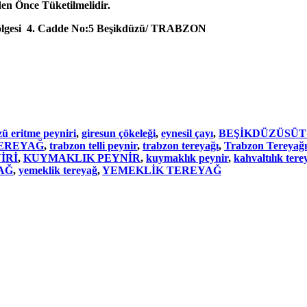
en Önce Tüketilmelidir.
lgesi 4. Cadde No:5 Beşikdüzü/ TRABZON
ü eritme peyniri
,
giresun çökeleği
,
eynesil çayı
,
BEŞİKDÜZÜSÜT
EREYAĞ
,
trabzon telli peynir
,
trabzon tereyağı
,
Trabzon Tereyağı
İRİ
,
KUYMAKLIK PEYNİR
,
kuymaklık peynir
,
kahvaltılık tere
AĞ
,
yemeklik tereyağ
,
YEMEKLİK TEREYAĞ