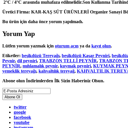
2°C / 4°C arasında muhafaza edilmelidir.Son Kullanma Tarihind
Üretici Firma: KAR-KAŞ SÜT ÜRÜNLERİ Organize Sanayi Bö
Bu ürün için daha önce yorum yapılmadı.
Yorum Yap
Lütfen yorum yazmak için
oturum açın
ya da
kayıt olun
.
Etiketler:
beşikdüzü Tereyağı
,
beşikdüzü Kaşar Peyniri
,
beşikdüz
Peynir
,
dil peyniri
,
TRABZON TELLİ PEYNİR
,
TRABZON T
PEYNİR
,
mıhlamalık peynir
,
kuymak peyniri
,
KUYMAK PEYN
yemeklik tereyağı
,
kahvaltılık tereyağ
,
KAHVALTILIK TEREY
Abone olun İndirimlerden İlk Sizin Haberiniz Olsun.
Abone Ol
twitter
google
facebook
youtube
instagram